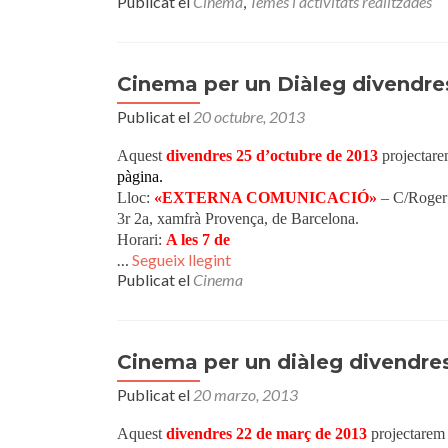
Publicat el
Cinema
,
Temes i activitats realitzades
Cinema per un Diàleg divendre
Publicat el
20 octubre, 2013
Aquest
divendres 25 d’octubre de 2013
projectare
pàgina.
Lloc:
«EXTERNA COMUNICACIÓ»
– C/Roger 
3r 2a, xamfrà Provença, de Barcelona.
Horari:
A les 7 de
…
Segueix llegint
Publicat el
Cinema
Cinema per un diàleg divendre
Publicat el
20 marzo, 2013
Aquest
divendres 22 de març de 2013
projectarem