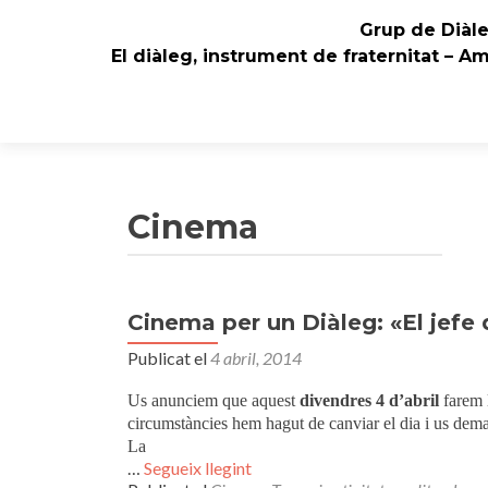
Grup de Diàl
El diàleg, instrument de fraternitat – A
Cinema
Cinema per un Diàleg: «El jefe
Publicat el
4 abril, 2014
Us anunciem que aquest
divendres 4 d’abril
farem l
circumstàncies hem hagut de canviar el dia i us de
La
…
Segueix llegint