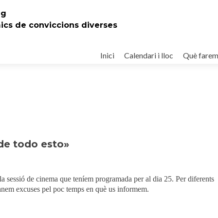
eg
mics de conviccions diverses
Ir
al
Inici
Calendari i lloc
Què fare
contenido
 de todo esto»
a sessió de cinema que teníem programada per al dia 25. Per diferents
manem excuses pel poc temps en què us informem.