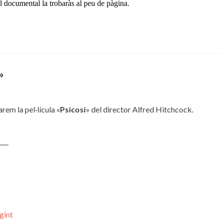
el documental
la tro
baràs al peu de pàgina.
»
em la pel·lícula «
Psicosi
» del director Alfred Hitchcock.
___
gint