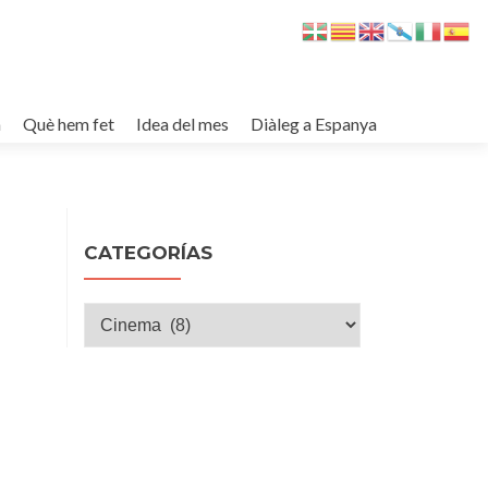
m
Què hem fet
Idea del mes
Diàleg a Espanya
CATEGORÍAS
Categorías