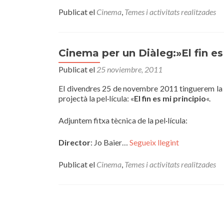
Publicat el
Cinema
,
Temes i activitats realitzades
Cinema per un Diàleg:»El fin es
Publicat el
25 noviembre, 2011
El divendres 25 de novembre 2011 tinguerem la 
projectà la pel·lícula: «
El fin es mi principio
«.
Adjuntem fitxa tècnica de la pel·lícula:
Director
: Jo Baier…
Segueix llegint
Publicat el
Cinema
,
Temes i activitats realitzades