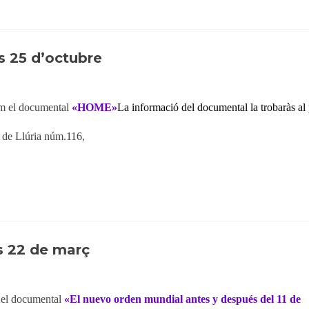
s 25 d’octubre
m el documental
«HOME»
La informació del documental
la tro
baràs al
de Llúria núm.116,
s 22 de març
 el documental
«El nuevo orden mundial antes y después del 11 de