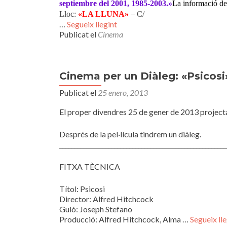
septiembre del 2001, 1985-2003.»
La informació d
Lloc:
«LA LLUNA»
– C/
…
Segueix llegint
Publicat el
Cinema
Cinema per un Diàleg: «Psicosi
Publicat el
25 enero, 2013
El proper divendres 25 de gener de 2013 projectar
Després de la pel·lícula tindrem un diàleg.
_______________________________________________________
FITXA TÈCNICA
Títol: Psicosi
Director: Alfred Hitchcock
Guió: Joseph Stefano
Producció: Alfred Hitchcock, Alma …
Segueix lle