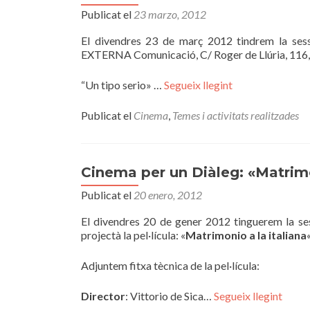
Publicat el
23 marzo, 2012
El divendres 23 de març 2012 tindrem la ses
EXTERNA Comunicació, C/ Roger de Llúria, 116, 3r
“Un tipo serio» …
Segueix llegint
Publicat el
Cinema
,
Temes i activitats realitzades
Cinema per un Diàleg: «Matrimo
Publicat el
20 enero, 2012
El divendres 20 de gener 2012 tinguerem la se
projectà la pel·lícula: «
Matrimonio a la italiana
«
Adjuntem fitxa tècnica de la pel·lícula:
Director
: Vittorio de Sica…
Segueix llegint