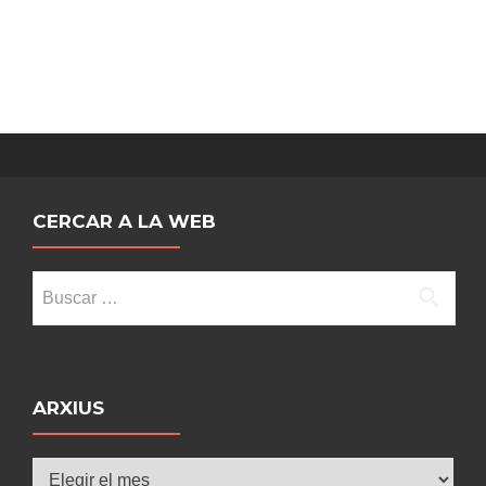
2026
CERCAR A LA WEB
Buscar:
ARXIUS
Arxius