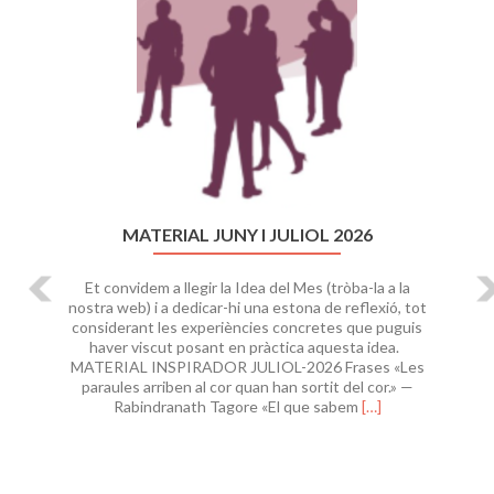
Anterior
Si
MATERIAL JUNY I JULIOL 2026
Et convidem a llegir la Idea del Mes (tròba-la a la
nostra web) i a dedicar-hi una estona de reflexió, tot
considerant les experiències concretes que puguis
haver viscut posant en pràctica aquesta idea.
MATERIAL INSPIRADOR JULIOL-2026 Frases «Les
paraules arriben al cor quan han sortit del cor.» —
Leer
Rabindranath Tagore «El que sabem
[…]
másMaterial
juny
i
juliol