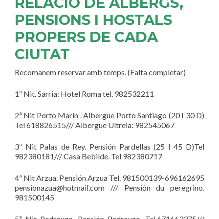
RELACIÓ DE ALBERGS,
PENSIONS I HOSTALS
PROPERS DE CADA
CIUTAT
Recomanem reservar amb temps. (Falta completar)
1ª Nit. Sarria: Hotel Roma tel. 982532211
2ª Nit Porto Marin . Albergue Porto Santiago (20 I 30 D)
Tel 618826515/// Albergue Ultreia: 982545067
3ª Nit Palas de Rey. Pensión Pardellas (25 I 45 D)Tel
982380181/// Casa Bebilde. Tel 982380717
4ª Nit Arzua. Pensión Arzua Tel. 981500139-696162695
pensionazua@hotmail.com /// Pensión du peregrino.
981500145
5ª Nit Pedrouzo. Pensión Pedrouzo. Tel.671663375///