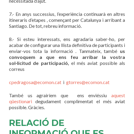
necessitada d’ajut.
7.- En anys successius, l’experiència continuarà en altres
itineraris d’etapes , començant per Catalunya i arribant a
Santiago. De tot, rebreu informació.
8.- Si esteu interessats, ens agradaria saber-ho, per
acabar de configurar una llista definitiva de participants i
enviar-vos tota la informació . Tanmateix, també
us
convoquem a que ens feu arribar la vostra
sol·licitud de participació,
el més aviat possible als
correus
cpedragosa@ecomon.cat
i
gtorres@ecomon.cat
També us agrairíem que ens enviéssiu
aquest
qüestionari
degudament complimentat el més aviat
possible. Gràcies.
RELACIÓ DE
INFORMACIÓ QUE ES