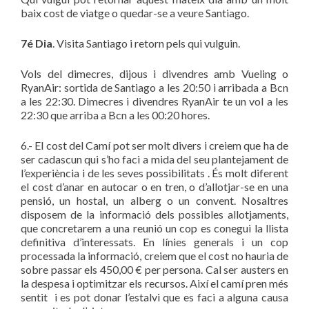
baix cost de viatge o quedar-se a veure Santiago.
7é Dia
. Visita Santiago i retorn pels qui vulguin.
Vols del dimecres, dijous i divendres amb Vueling o
RyanAir: sortida de Santiago a les 20:50 i arribada a Bcn
a les 22:30. Dimecres i divendres RyanAir te un vol a les
22:30 que arriba a Bcn a les 00:20 hores.
6.- El cost del Camí pot ser molt divers i creiem que ha de
ser cadascun qui s’ho faci a mida del seu plantejament de
l’experiència i de les seves possibilitats . És molt diferent
el cost d’anar en autocar o en tren, o d’allotjar-se en una
pensió, un hostal, un alberg o un convent. Nosaltres
disposem de la informació dels possibles allotjaments,
que concretarem a una reunió un cop es conegui la llista
definitiva d’interessats. En línies generals i un cop
processada la informació, creiem que el cost no hauria de
sobre passar els 450,00 € per persona. Cal ser austers en
la despesa i optimitzar els recursos. Així el camí pren més
sentit i es pot donar l’estalvi que es faci a alguna causa