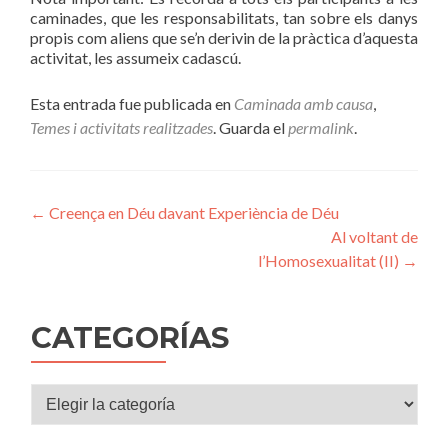
caminades, que les responsabilitats, tan sobre els danys
propis com aliens que se’n derivin de la pràctica d’aquesta
activitat, les assumeix cadascú.
Esta entrada fue publicada en
Caminada amb causa
,
Temes i activitats realitzades
. Guarda el
permalink
.
Navegación
←
Creença en Déu davant Experiència de Déu
Al voltant de
de
l’Homosexualitat (II)
→
entradas
CATEGORÍAS
Categorías