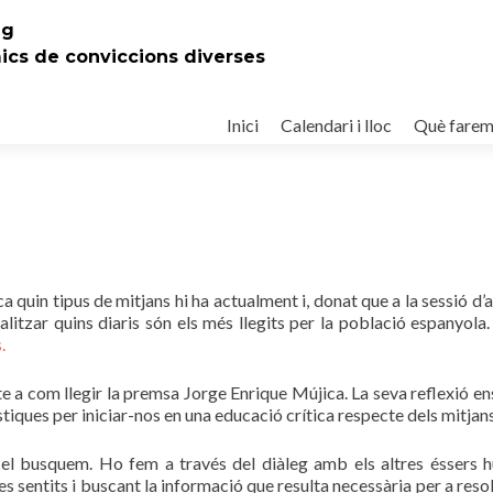
eg
mics de conviccions diverses
Ir
al
Inici
Calendari i lloc
Què fare
contenido
quin tipus de mitjans hi ha actualment i, donat que a la sessió d’a
litzar quins diaris són els més llegits per la població espanyola
.
e a com llegir la premsa Jorge Enrique Mújica. La seva reflexió en
stiques per iniciar-nos en una educació crítica respecte dels mitjans
el busquem. Ho fem a través del diàleg amb els altres éssers 
s sentits i buscant la informació que resulta necessària per a resol