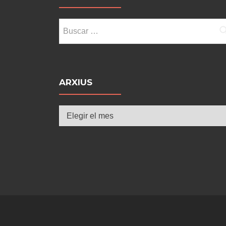
Buscar:
ARXIUS
Arxius