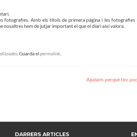
tari.
les fotografies. Amb els títols de primera pàgina i les fotografies 
 nosaltres hem de jutjar important el que el diari així valora.
ealitzades
. Guarda el
permalink
.
Ajuda’m, perquè tinc po
DARRERS ARTICLES
E