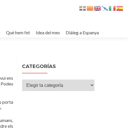
m
Què hem fet
Idea del mes
Diàleg a Espanya
CATEGORÍAS
vui ens
Categorías
. Podeu
s porta
.
humans,
dre els