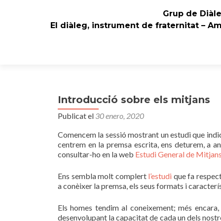
Grup de Diàl
El diàleg, instrument de fraternitat – A
Introducció sobre els mitjans
Publicat el
30 enero, 2020
Comencem la sessió mostrant un estudi que indica 
centrem en la premsa escrita, ens deturem, a ana
consultar-ho en la web
Estudi General de Mitjans
Ens sembla molt complert
l’estudi
que fa respect
a conèixer la premsa, els seus formats i caracterí
Els homes tendim al coneixement; més encara, 
desenvolupant la capacitat de cada un dels nostre