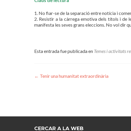
Claus de lectura
1. No fiar-se de la separació entre notícia i comen
2. Resistir a la càrrega emotiva dels títols i de 
manifesta les seves grans eleccions. No vol dir que
Esta entrada fue publicada en
Temes i activitats r
Navegación
←
Tenir una humanitat extraordinària
de
entradas
CERCAR A LA WEB