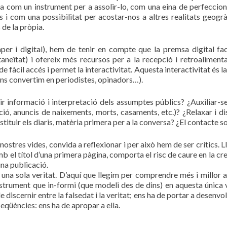
ta com un instrument per a assolir-lo, com una eina de perfeccio
s i com una possibilitat per acostar-nos a altres realitats geogrà
 de la pròpia.
er i digital), hem de tenir en compte que la premsa digital faci
taneïtat) i ofereix més recursos per a la recepció i retroalimenta
e fàcil accés i permet la interactivitat. Aquesta interactivitat és la
(ens convertim en periodistes, opinadors…).
r informació i interpretació dels assumptes públics? ¿Auxiliar-se
ció, anuncis de naixements, morts, casaments, etc.)? ¿Relaxar i di
nstituir els diaris, matèria primera per a la conversa? ¿El contacte s
nostres vides, convida a reflexionar i per això hem de ser crítics. L
b el títol d’una primera pàgina, comporta el risc de caure en la cre
una publicació.
 una sola veritat. D’aquí que llegim per comprendre més i millor 
instrument que in-formi (que modeli des de dins) en aquesta única v
e discernir entre la falsedat i la veritat; ens ha de portar a desenvo
nseqüències: ens ha de apropar a ella.