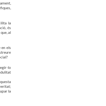
nament,
fiques,
lita la
ció, és
 que, al
 en els
streure
ocial?
legir-lo
dulitat
aquesta
eritat;
lupar la