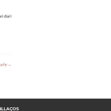
el diari
ca fe
→
NLLAÇOS