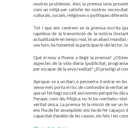
nostres problemes. Així, la premsa se’ns presen
com un mitjà per satisfer les nostres necessitat
culturals, socials, religioses o polítiques diferents
Tot i que ens centrem en la premsa escrita (pap
rapidesa de la transmissió de la notícia (Instan
actualitzable en temps real, té un abast mundial, d
seu torn, ha fomentat la participació del lector. 
Què el mou a l’home a llegir la premsa? ¿Obteni
aspectes de la vida diària (publicitat, programa
per escapar de la seva realitat? ¿El prestigi al co
Apropar-se a un diari, o permetre-li entrar en les 
sense més porta el risc de confondre la veritat am
que un fet hagi succeït així només perquè ho diu 
Perquè, com diu Mújica, no hi ha «veritats» sinó
veritat única. La premsa té la missió de ser un 
ens l’ha de fer assequible; ens ha de fer capaços d
capacitat d’anàlisi de les causes, els fets i les co