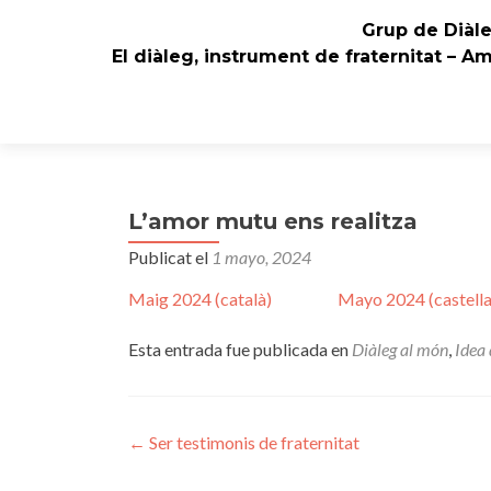
Grup de Diàl
El diàleg, instrument de fraternitat – A
L’amor mutu ens realitza
Publicat el
1 mayo, 2024
Maig 2024 (català)
Mayo 2024 (castell
Esta entrada fue publicada en
Diàleg al món
,
Idea 
Navegación
←
Ser testimonis de fraternitat
de