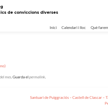
eg
mics de conviccions diverses
Ir
al
Inici
Calendari i lloc
Què fare
contenido
ano)
del mes
. Guarda el
permalink
.
Santuari de Puiggraciós – Castell de Clascar – T
P