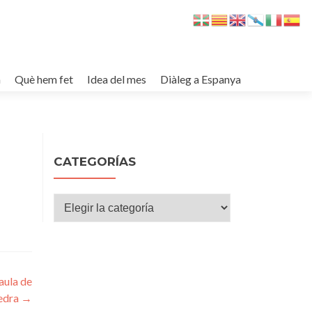
m
Què hem fet
Idea del mes
Diàleg a Espanya
CATEGORÍAS
Categorías
aula de
edra
→