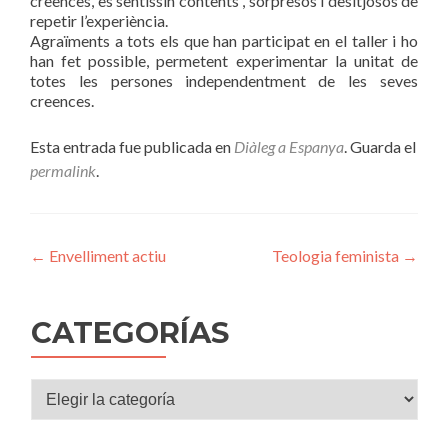
creences, es sentissin contents , sorpresos i desitjosos de
repetir l’experiència.
Agraïments a tots els que han participat en el taller i ho
han fet possible, permetent experimentar la unitat de
totes les persones independentment de les seves
creences.
Esta entrada fue publicada en
Diàleg a Espanya
. Guarda el
permalink
.
Navegación
←
Envelliment actiu
Teologia feminista
→
de
entradas
CATEGORÍAS
Categorías