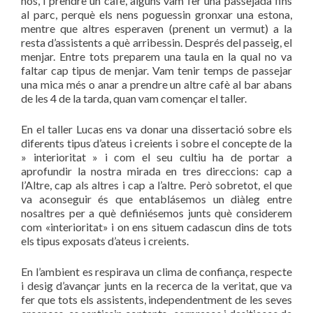
nos, i prendre un cafè, alguns vam fer una passejada fins
al parc, perquè els nens poguessin gronxar una estona,
mentre que altres esperaven (prenent un vermut) a la
resta d’assistents a què arribessin. Després del passeig, el
menjar. Entre tots preparem una taula en la qual no va
faltar cap tipus de menjar. Vam tenir temps de passejar
una mica més o anar a prendre un altre cafè al bar abans
de les 4 de la tarda, quan vam començar el taller.
En el taller Lucas ens va donar una dissertació sobre els
diferents tipus d’ateus i creients i sobre el concepte de la
» interioritat » i com el seu cultiu ha de portar a
aprofundir la nostra mirada en tres direccions: cap a
l’Altre, cap als altres i cap a l’altre. Però sobretot, el que
va aconseguir és que entablásemos un diàleg entre
nosaltres per a què definiésemos junts què considerem
com «interioritat» i on ens situem cadascun dins de tots
els tipus exposats d’ateus i creients.
En l’ambient es respirava un clima de confiança, respecte
i desig d’avançar junts en la recerca de la veritat, que va
fer que tots els assistents, independentment de les seves