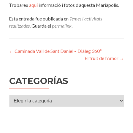
Trobareu
aquí
informació i fotos d’aquesta Mariàpolis.
Esta entrada fue publicada en
Temes i activitats
realitzades
. Guarda el
permalink
.
Navegación
←
Caminada Vall de Sant Daniel – Diàleg 360º
El fruit de l’Amor
→
de
entradas
CATEGORÍAS
Categorías