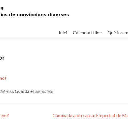
eg
mics de conviccions diverses
Ir
al
Inici
Calendari i lloc
Què fare
contenido
or
no)
del mes
. Guarda el
permalink
.
rent?
Caminada amb causa: Empedrat de M