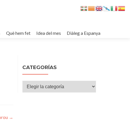
m
Què hem fet
Idea del mes
Diàleg a Espanya
CATEGORÍAS
Categorías
orou
→