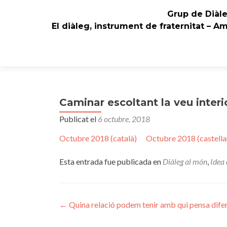
Grup de Diàl
El diàleg, instrument de fraternitat – A
Caminar escoltant la veu interi
Publicat el
6 octubre, 2018
Octubre 2018 (català)
Octubre 2018 (castella
Esta entrada fue publicada en
Diàleg al món
,
Idea 
Navegación
←
Quina relació podem tenir amb qui pensa dife
de