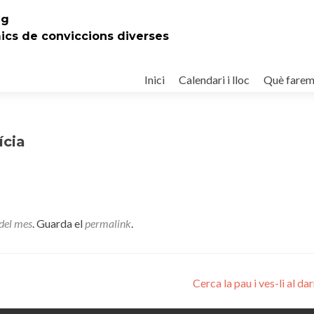
eg
mics de conviccions diverses
Ir
al
Inici
Calendari i lloc
Què fare
contenido
ícia
del mes
. Guarda el
permalink
.
Cerca la pau i ves-li al da