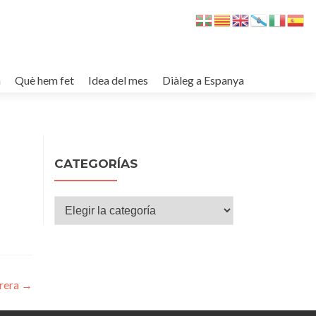
m
Què hem fet
Idea del mes
Diàleg a Espanya
CATEGORÍAS
Categorías
rrera
→