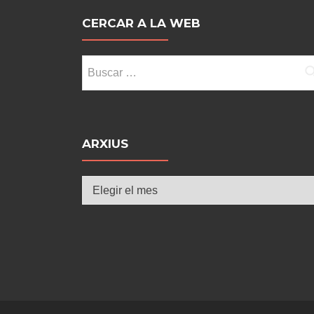
entradas
CERCAR A LA WEB
Buscar:
ARXIUS
Arxius