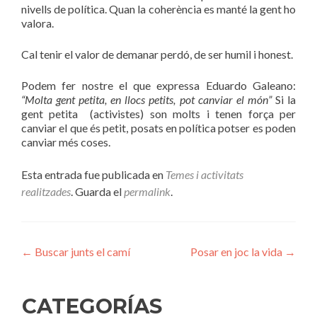
nivells de política. Quan la coherència es manté la gent ho
valora.
Cal tenir el valor de demanar perdó, de ser humil i honest.
Podem fer nostre el que expressa Eduardo Galeano:
“Molta gent petita, en llocs petits, pot canviar el món”
Si la
gent petita (activistes) son molts i tenen força per
canviar el que és petit, posats en política potser es poden
canviar més coses.
Esta entrada fue publicada en
Temes i activitats
realitzades
. Guarda el
permalink
.
Navegación
←
Buscar junts el camí
Posar en joc la vida
→
de
entradas
CATEGORÍAS