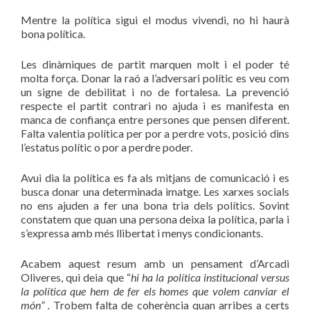
Mentre la política sigui el modus vivendi, no hi haurà
bona política.
Les dinàmiques de partit marquen molt i el poder té
molta força. Donar la raó a l’adversari polític es veu com
un signe de debilitat i no de fortalesa. La prevenció
respecte el partit contrari no ajuda i es manifesta en
manca de confiança entre persones que pensen diferent.
Falta valentia política per por a perdre vots, posició dins
l’estatus polític o por a perdre poder.
Avui dia la política es fa als mitjans de comunicació i es
busca donar una determinada imatge. Les xarxes socials
no ens ajuden a fer una bona tria dels polítics. Sovint
constatem que quan una persona deixa la política, parla i
s’expressa amb més llibertat i menys condicionants.
Acabem aquest resum amb un pensament d’Arcadi
Oliveres, qui deia que “
hi ha la política institucional versus
la política que hem de fer els homes que volem canviar el
món” .
Trobem falta de coherència quan arribes a certs