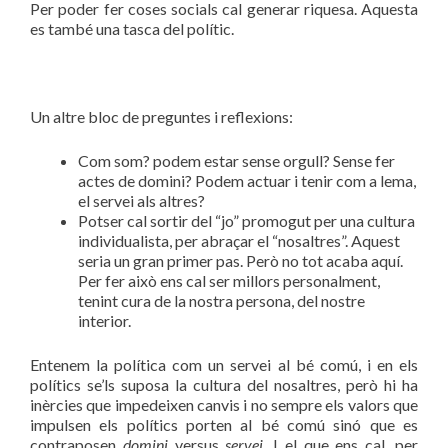
Per poder fer coses socials cal generar riquesa. Aquesta
es també una tasca del polític.
Un altre bloc de preguntes i reflexions:
Com som? podem estar sense orgull? Sense fer
actes de domini? Podem actuar i tenir com a lema,
el servei als altres?
Potser cal sortir del “jo” promogut per una cultura
individualista, per abraçar el “nosaltres”. Aquest
seria un gran primer pas. Però no tot acaba aquí.
Per fer això ens cal ser millors personalment,
tenint cura de la nostra persona, del nostre
interior.
Entenem la política com un servei al bé comú, i en els
polítics se’ls suposa la cultura del nosaltres, però hi ha
inèrcies que impedeixen canvis i no sempre els valors que
impulsen els polítics porten al bé comú sinó que es
contraposen
domini
versus
servei.
I el que ens cal, per