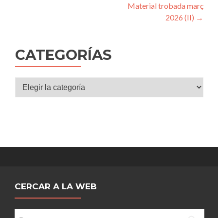
Material trobada març
de
2026 (II)
→
entradas
CATEGORÍAS
Categorías
CERCAR A LA WEB
Buscar: