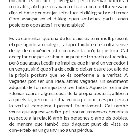
mirador és un lloc privilegiat per observar voltors i
trencalòs, així que ens vam retirar a una petita vessant
dins el bosc per menjar i efectuar el diàleg sobre el tema:
Com avançar en el diàleg quan ambdues
parts tenen
posicions oposades i irrenunciables?
Es va comentar que una de les claus és tenir molt present
el que significa «diàleg», cal aprofundir en l’escolta, sense
desig de convèncer, ni d’imposar la pròpia postura.
Cal
acceptar que per arribar a un punt de trobada cal «cedir»,
però que aquest cedir no implica que hi hagi un vencedor i
un vençut, sinó que s’ha de cedir o deixar caure tot allò de
la pròpia postura que no és conforme a
la veritat.
A
vegades pot ser una idea, altres vegades, un sentiment
adquirit de forma injusta o per hàbit.
Aquesta forma de
«deixar caure» alguna cosa de la pròpia postura, allibera
a qui els fa, perquè se situa en una posició més propera a
la veritat completa i permet l’acostament.
Cal també
veure que aquest «cedir» pot portar immensos beneficis
respecte a la relació amb les persones o amb els pobles,
de manera que també, des d’aquest punt de vista es
converteix en un guany i no a una pèrdua.