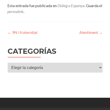
Esta entrada fue publicada en
Diàleg a Espanya
. Guarda el
permalink
.
Navegación
←
9N i fraternitat
Alentiment
→
de
entradas
CATEGORÍAS
Categorías