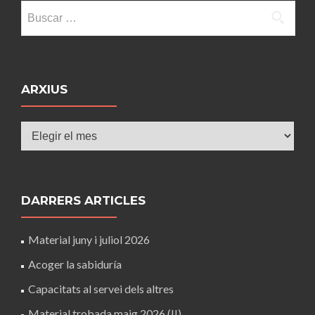
Buscar:
ARXIUS
Arxius
DARRERS ARTICLES
Material juny i juliol 2026
Acoger la sabiduría
Capacitats al servei dels altres
Material trobada maig 2026 (II)