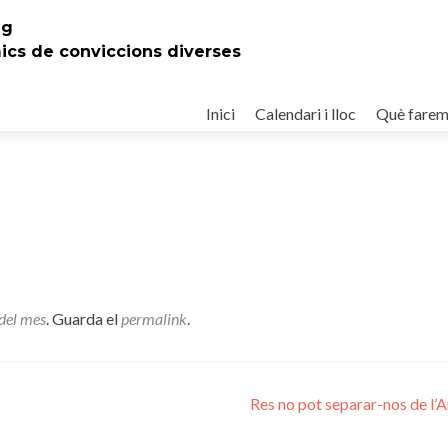
eg
mics de conviccions diverses
Ir
al
Inici
Calendari i lloc
Què fare
contenido
del mes
. Guarda el
permalink
.
Res no pot separar-nos de l