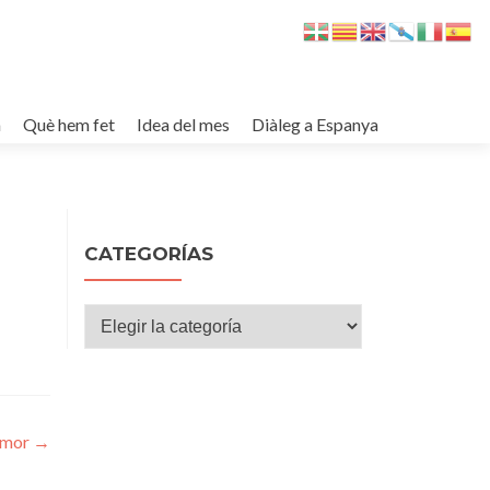
m
Què hem fet
Idea del mes
Diàleg a Espanya
CATEGORÍAS
Categorías
’Amor
→