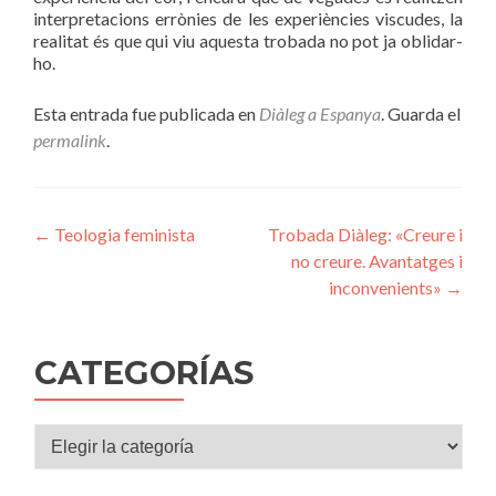
interpretacions errònies de les experiències viscudes, la
realitat és que qui viu aquesta trobada no pot ja oblidar-
ho.
Esta entrada fue publicada en
Diàleg a Espanya
. Guarda el
permalink
.
Navegación
←
Teologia feminista
Trobada Diàleg: «Creure i
no creure. Avantatges i
de
inconvenients»
→
entradas
CATEGORÍAS
Categorías