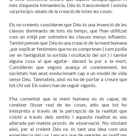
més d’aquesta immanència, Déu és transcendent i existia
«al principi» abans de la creació de totes les coses.
Els no creients consideren que Déu és una invenció de les
classes dominants de tots els temps, que l’han utilitzat
com un mitjà per sotmetre les classes menys influents.
També pensen que Déu és una creació de la ment humana
, per explicar fenòmens que no es comprenen ( com podia
ser en l’antiguitat la sortida i ocultació del sol ) i també
alguna cosa al que agafar- davant la por a la mort.
Consideren que segons avança el coneixement, les
societats han anat evolucionant cap a un model de vida
sense Déu. Tanmateix, això no ha de portar a creure que
tot s’hi val. Els valors han de seguir vigents.
S’ha comentat que la ment humana no és capaç de
conèixer l’ésser real de les coses, atès que tot ho
interpreta a través de la percepció de la realitat que
s’obté a través dels sentits i aquesta realitat es veu
alterada pel mateix procés de observació. No obstant
això, per al creient Déu no és tant una idea com una
experiència del cor, i encara que de vegades es realitzen