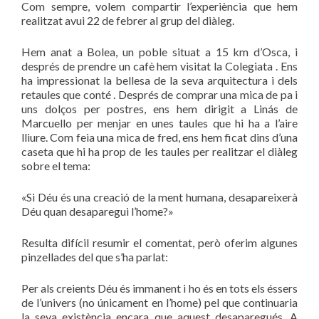
Com sempre, volem compartir l’experiència que hem
realitzat avui 22 de febrer al grup del diàleg.
Hem anat a Bolea, un poble situat a 15 km d’Osca, i
després de prendre un cafè hem visitat la Colegiata . Ens
ha impressionat la bellesa de la seva arquitectura i dels
retaules que conté . Després de comprar una mica de pa i
uns dolços per postres, ens hem dirigit a Linás de
Marcuello per menjar en unes taules que hi ha a l’aire
lliure. Com feia una mica de fred, ens hem ficat dins d’una
caseta que hi ha prop de les taules per realitzar el diàleg
sobre el tema:
«Si Déu és una creació de la ment humana, desapareixerà
Déu quan desaparegui l’home?»
Resulta difícil resumir el comentat, però oferim algunes
pinzellades del que s’ha parlat:
Per als creients Déu és immanent i ho és en tots els éssers
de l’univers (no únicament en l’home) pel que continuaria
la seva existència encara que aquest desaparegués. A