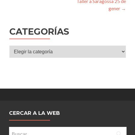
Taller a Saragossa 25 de
de
gener
→
entradas
CATEGORÍAS
Categorías
CERCAR A LA WEB
Buscar: