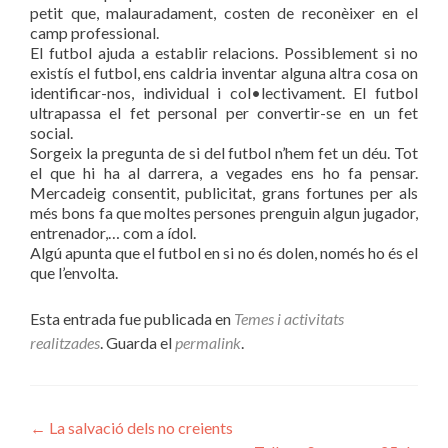
petit que, malauradament, costen de reconèixer en el
camp professional.
El futbol ajuda a establir relacions. Possiblement si no
existís el futbol, ens caldria inventar alguna altra cosa on
identificar-nos, individual i col•lectivament. El futbol
ultrapassa el fet personal per convertir-se en un fet
social.
Sorgeix la pregunta de si del futbol n’hem fet un déu. Tot
el que hi ha al darrera, a vegades ens ho fa pensar.
Mercadeig consentit, publicitat, grans fortunes per als
més bons fa que moltes persones prenguin algun jugador,
entrenador,… com a ídol.
Algú apunta que el futbol en si no és dolen, només ho és el
que l’envolta.
Esta entrada fue publicada en
Temes i activitats
realitzades
. Guarda el
permalink
.
Navegación
←
La salvació dels no creients