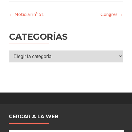
Navegación
←
Noticiari nº 51
Congrés
→
de
entradas
CATEGORÍAS
Categorías
CERCAR A LA WEB