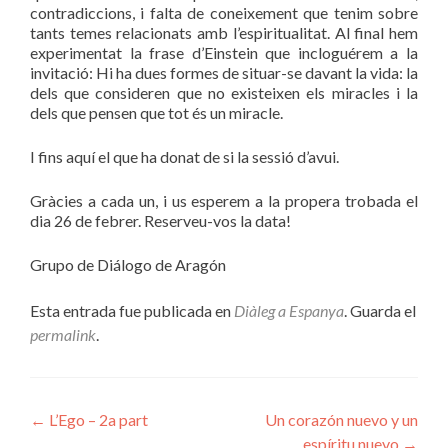
contradiccions, i falta de coneixement que tenim sobre
tants temes relacionats amb l’espiritualitat.
Al final hem
experimentat la frase d’Einstein que incloguérem a la
invitació: Hi ha dues formes de situar-se davant la vida: la
dels que consideren que no existeixen els miracles i la
dels que pensen que tot és un miracle.
I fins aquí el que ha donat de si la sessió d’avui.
Gràcies a cada un, i us esperem a la propera trobada el
dia 26 de febrer. Reserveu-vos la data!
Grupo de Diálogo de Aragón
Esta entrada fue publicada en
Diàleg a Espanya
. Guarda el
permalink
.
Navegación
←
L’Ego – 2a part
Un corazón nuevo y un
espíritu nuevo
→