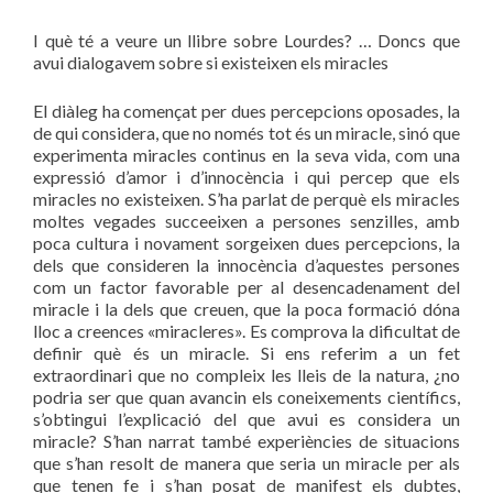
I què té a veure un llibre sobre Lourdes? … Doncs que
avui dialogavem sobre si existeixen els miracles
El diàleg ha començat per dues percepcions oposades, la
de qui considera, que no només tot és un miracle, sinó que
experimenta miracles continus en la seva vida, com una
expressió d’amor i d’innocència i qui percep que els
miracles no existeixen.
S’ha parlat de perquè els miracles
moltes vegades succeeixen a persones senzilles, amb
poca cultura i novament sorgeixen dues percepcions, la
dels que consideren la innocència d’aquestes persones
com un factor favorable per al desencadenament del
miracle i la dels que creuen, que la poca
formació dóna
lloc a creences «miracleres».
Es comprova la dificultat de
definir què és un miracle.
Si ens referim a un fet
extraordinari que no compleix les lleis de la natura, ¿no
podria ser que quan avancin els coneixements científics,
s’obtingui l’explicació del que avui es considera un
miracle?
S’han narrat també experiències de situacions
que s’han resolt de manera que seria un miracle per als
que tenen fe i s’han posat de manifest els dubtes,