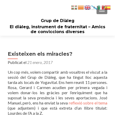
CAMBI
Grup de Diàleg
El diàleg, instrument de fraternitat – Amics
de conviccions diverses
Existeixen els miracles?
Publicat el
21 enero, 2017
Un cop més, volem compartir amb vosaltres el viscut a la
sessió del Grup de Diàleg, que ha tingut lloc aquesta
tarda als locals de Yogavital. Ens hem reunit 11 persones.
Rosa, Gerard i Carmen acudien per primera vegada i
volem donar-los les gràcies per l’enriquiment que ha
suposat la seva presència i les seves aportacions.
José
Manuel, però, ens ha enviat la seva
reflexió sobre el tema
(que adjuntem) i que està extreta d’un llibre titulat:
Lourdes de l’A a la Z.