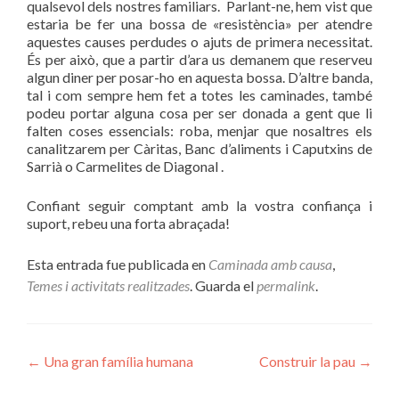
qualsevol dels nostres familiars. Parlant-ne, hem vist que
estaria be fer una bossa de «resistència» per atendre
aquestes causes perdudes o ajuts de primera necessitat.
És per això, que a partir d’ara us demanem que reserveu
algun diner per posar-ho en aquesta bossa. D’altre banda,
tal i com sempre hem fet a totes les caminades, també
podeu portar alguna cosa per ser donada a gent que li
falten coses essencials: roba, menjar que nosaltres els
canalitzarem per Càritas, Banc d’aliments i Caputxins de
Sarrià o Carmelites de Diagonal .
Confiant seguir comptant amb la vostra confiança i
suport, rebeu una forta abraçada!
Esta entrada fue publicada en
Caminada amb causa
,
Temes i activitats realitzades
. Guarda el
permalink
.
Navegación
←
Una gran família humana
Construir la pau
→
de