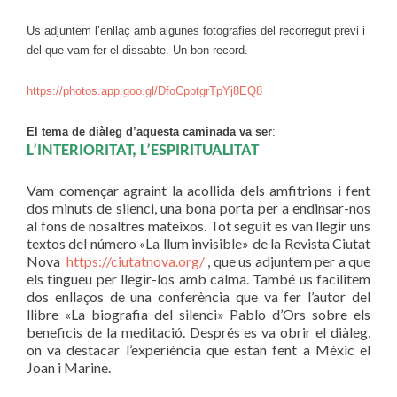
Us adjuntem l’enllaç amb algunes fotografies del recorregut previ i
del que vam fer el dissabte. Un bon record.
https://photos.app.goo.gl/DfoCpptgrTpYj8EQ8
El tema de diàleg d’aquesta caminada va ser
:
L’INTERIORITAT, L’ESPIRITUALITAT
Vam començar agraint la acollida dels amfitrions i fent
dos minuts de silenci, una bona porta per a endinsar-nos
al fons de nosaltres mateixos. Tot seguit es van llegir uns
textos del número «La llum invisible» de la Revista Ciutat
Nova
https://ciutatnova.org/
, que us adjuntem per a que
els tingueu per llegir-los amb calma. També us facilitem
dos enllaços de una conferència que va fer l’autor del
llibre «La biografia del silenci» Pablo d’Ors sobre els
beneficis de la meditació. Després es va obrir el diàleg,
on va destacar l’experiència que estan fent a Mèxic el
Joan i Marine.