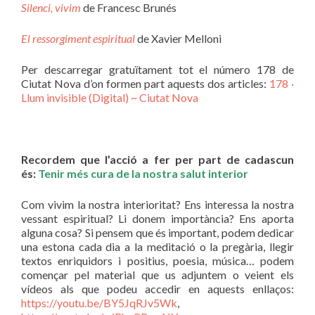
Silenci, vivim
de Francesc Brunés
El ressorgiment espiritual
de Xavier Melloni
Per descarregar gratuïtament tot el número 178 de
Ciutat Nova d’on formen part aquests dos articles:
178 ·
Llum invisible (Digital) ~ Ciutat Nova
Recordem que l’acció a fer per part de cadascun
és:
Tenir més cura de la nostra salut interior
Com vivim la nostra interioritat? Ens interessa la nostra
vessant espiritual? Li donem importància? Ens aporta
alguna cosa? Si pensem que és important, podem dedicar
una estona cada dia a la meditació o la pregària, llegir
textos enriquidors i positius, poesia, música… podem
començar pel material que us adjuntem o veient els
vídeos als que podeu accedir en aquests enllaços:
https://youtu.be/BY5JqRJv5Wk
,