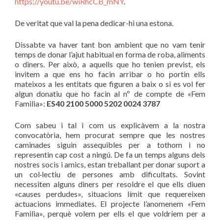
https://youtu.be/wiRhcCB_mNY
.
De veritat que val la pena dedicar-hi una estona.
Dissabte va haver tant bon ambient que no vam tenir
temps de donar l’ajut habitual en forma de roba, aliments
o diners. Per això, a aquells que ho tenien previst, els
invitem a que ens ho facin arribar o ho portin ells
mateixos a les entitats que figuren a baix o si es vol fer
algun donatiu que ho facin al nº de compte de «Fem
Familia»:
ES40 2100 5000 5202 0024 3787
Com sabeu i tal i com us explicàvem a la nostra
convocatòria, hem procurat sempre que les nostres
caminades siguin assequibles per a tothom i no
representin cap cost a ningú. De fa un temps alguns dels
nostres socis i amics, estan treballant per donar suport a
un col·lectiu de persones amb dificultats. Sovint
necessiten alguns diners per resoldre el que ells diuen
«causes perdudes», situacions límit que requereixen
actuacions immediates. El projecte l’anomenem «Fem
Familia», perquè volem per ells el que voldríem per a