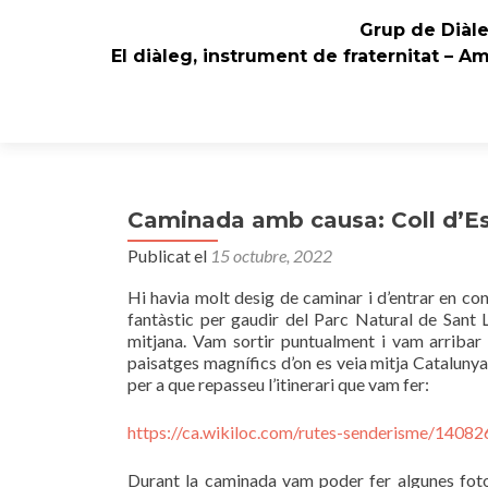
Grup de Diàl
El diàleg, instrument de fraternitat – A
Caminada amb causa: Coll d’Es
Publicat el
15 octubre, 2022
Hi havia molt desig de caminar i d’entrar en co
fantàstic per gaudir del Parc Natural de Sant 
mitjana. Vam sortir puntualment i vam arribar 
paisatges magnífics d’on es veia mitja Catalunya
per a que repasseu l’itinerari que vam fer:
https://ca.wikiloc.com/rutes-senderisme/1408
Durant la caminada vam poder fer algunes foto