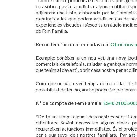
També cal ser prudents en el com es pot ajudar 
ens sobre passa, acudint a alguna entitat esp
adjuntem una llista, elaborada per la Comunit
d’entitats a les que podem acudir en cas de nec
experiències viscudes i s’escolta un àudio molt 
de Fem Família.
Recordem l’acció a fer cadascun:
Obrir-nos a
Exemple: conèixer a un nou veí, una nova bot
comercials de telefonia, saludar a gent que norm
que tenim al davant), obrir casa nostra per acolli
Com que no va a ver temps de recordar de fer
possibilitat de fer-ho, ara ho podeu fer per inter
Nº de compte de Fem Família:
ES40 2100 500
*De fa un temps alguns dels nostres socis i am
dificultats. Sovint necessiten alguns diners p
requereixen actuacions immediates. És el proje
per a qualsevol dels nostres familiars. Parlant