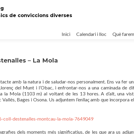
eg
mics de conviccions diverses
Ir
al
Inici
Calendari i lloc
Què fare
contenido
tenalles – La Mola
ntacte amb la natura i de saludar-nos personalment. Ens va fer u
Llorenç del Munt i l’Obac, i enfrontar-nos a una caminada de dif
a la Mola (1103 m) al voltant de les 13 hores. A d’alt, una vist
: Vallés, Bages i Osona. Us adjuntem l’enllaç amb que incorpora e
26-coll-destenalles-montcau-la-mola-7649049
grafies dels moments més significatius, de les que ara us adju