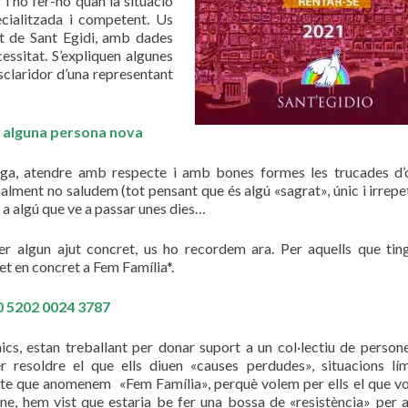
i no fer-ho quan la situació
ecialitzada i competent. Us
at de Sant Egidi, amb dades
essitat. S’expliquen algunes
esclaridor d’una representant
 alguna persona nova
iga, atendre amb respecte i amb bones formes les trucades d’
alment no saludem (tot pensant que és algú «sagrat», únic i irrepet
r a algú que ve a passar unes dies…
 algun ajut concret, us ho recordem ara. Per aquells que tin
net en concret a Fem Família*.
0 5202 0024 3787
ics, estan treballant per donar suport a un col·lectiu de perso
er resoldre el que ells diuen «causes perdudes», situacions lí
cte que anomenem «Fem Família», perquè volem per ells el que v
-ne, hem vist que estaria be fer una bossa de «resistència» per 