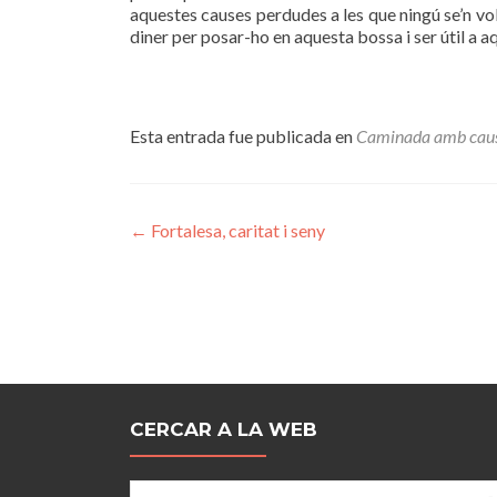
aquestes causes perdudes a les que ningú se’n vol
diner per posar-ho en aquesta bossa i ser útil a a
Esta entrada fue publicada en
Caminada amb cau
Navegación
←
Fortalesa, caritat i seny
de
entradas
CERCAR A LA WEB
Buscar: