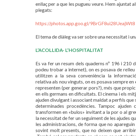
enllaç per a que les pugueu veure. Hem ajuntat al 
plegats:
https://photos.app.goo.gl/9BrGF8ui28UeajWt8
El tema de diàleg va ser sobre una necessitat i u
L’ACOLLIDA- L’HOSPITALITAT
Es va fer un resum dels quaderns nº 196 i 210 de
podeu trobar a internet), on es posava de relleu
utilitzen a la seva conveniència la informaci
relativa als nou vinguts, on es posava sempre en
representen (per generar pors?), més que propic
en ells germans en dificultats. El cinema i els 
ajuden divulgant i associant maldat a perfils que
determinades procedències. Tampoc ajuden c
transformen en «bulos» invitant a la por o al gr
la necessitat de fer un seguiment de les ajudes q
les administracions, de forma que no apareguin e
sovint molt presents, que no deixen que arribin