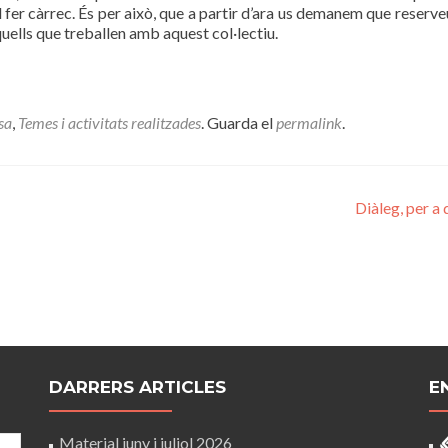
 fer càrrec. És per això, que a partir d’ara us demanem que reserve
quells que treballen amb aquest col·lectiu.
sa
,
Temes i activitats realitzades
. Guarda el
permalink
.
Diàleg, per a
DARRERS ARTICLES
E
Material juny i juliol 2026