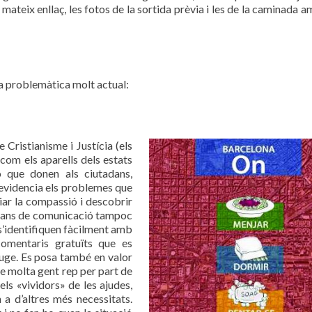
mateix enllaç, les fotos de la sortida prèvia i les de la caminada a
na problemàtica molt actual:
 Cristianisme i Justícia (els
 com els aparells dels estats
ó que donen als ciutadans,
 evidencia els problemes que
iar la compassió i descobrir
mitjans de comunicació tampoc
 s’identifiquen fàcilment amb
omentaris gratuïts que es
euge. Es posa també en valor
ue molta gent rep per part de
ls «vividors» de les ajudes,
 a d’altres més necessitats.