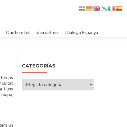
m
Què hem fet
Idea del mes
Diàleg a Espanya
CATEGORÍAS
n temps
Categorías
icultat
a i uns
l mapa,
ntem un