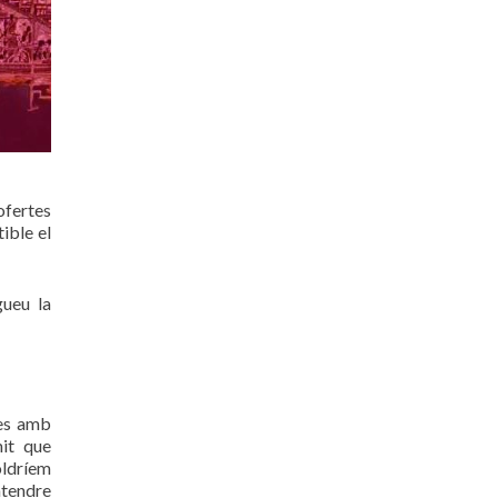
ofertes
ible el
gueu la
nes amb
mit que
oldríem
atendre