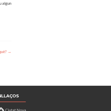
u algun
 què?
→
NLLAÇOS
Ciutat Nova