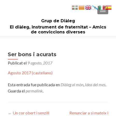
CAMBI
Grup de Diàleg
El diàleg, instrument de fraternitat – Amics
de conviccions diverses
Ser bons i acurats
Publicat el
9 agosto, 2017
Agosto 2017 (castellano)
Esta entrada fue publicada en
Diàleg al món
,
Idea del mes
.
Guarda el
permalink
.
Navegación
←
Un cor obert i senzill
Renunciar a si mateix i